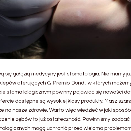
jącą się gałęzią medycyny jest stomatologia. Nie mamy
e sklepów oferujących G-Premio Bond , w których może
pie stomatologicznym powinny pojawiać się nowości d
fercie dostępne są wysokiej klasy produkty. Masz szan
kże na nasze zdrowie. Warto więc wiedzieć w jaki spos
enie zębów to już ostateczność. Powinniśmy zadbać o 
atologicznych mogą uchronić przed wieloma problemami