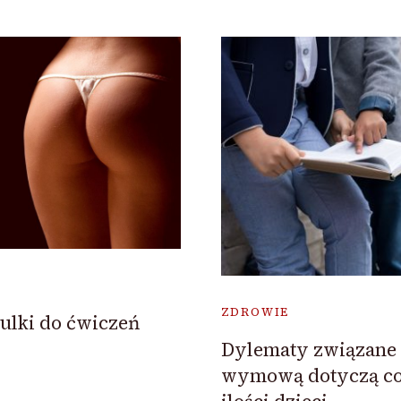
ZDROWIE
kulki do ćwiczeń
Dylematy związane 
wymową dotyczą co