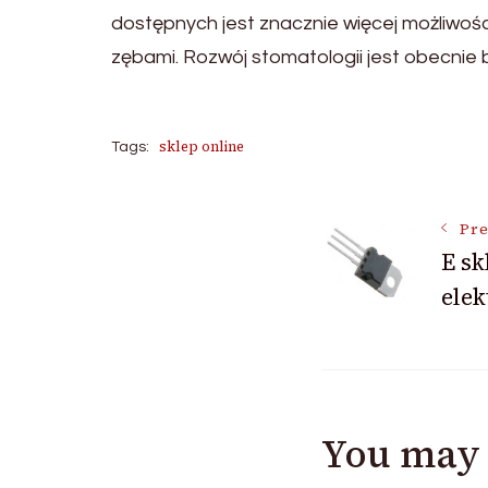
dostępnych jest znacznie więcej możliwośc
zębami. Rozwój stomatologii jest obecnie 
sklep online
Tags:
Post
Pre
E sk
elek
Navigat
You may 