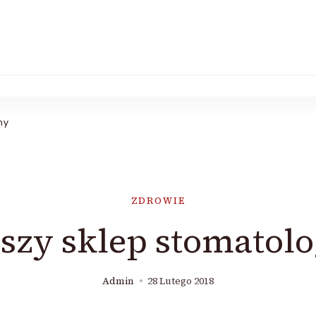
ny
ZDROWIE
szy sklep stomatol
Admin
28 Lutego 2018