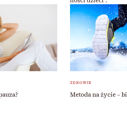
ilości dzieci .
ZDROWIE
Metoda na życie – b
opauza?