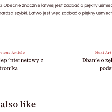
i. Obecnie znacznie łatwiej jest zadbać o piękny uśmiec
bardzo szybki. Łatwo jest więc zadbać o piękny uśmiech
vious Article
Next Art
lep internetowy z
Dbanie o zę
troniką
pods
ion
also like