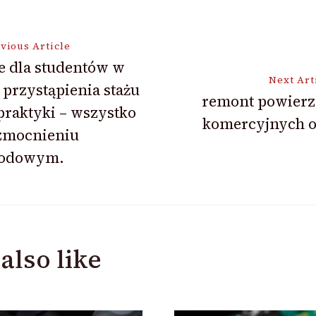
vious Article
e dla studentów w
Next Art
 przystąpienia stażu
ion
remont powierz
praktyki – wszystko
komercyjnych o
zmocnieniu
odowym.
also like