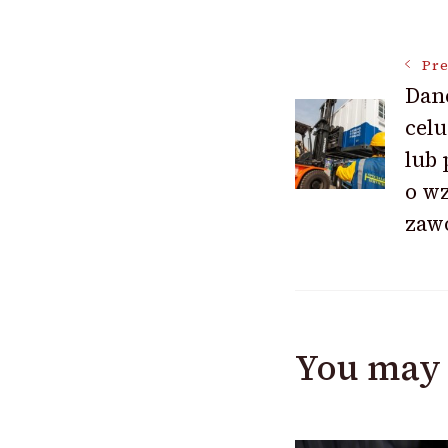
Post
Pre
Dan
celu
Navigat
lub 
o w
zaw
You may 