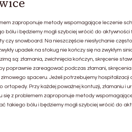
owice
blemem zaproponuje metody wspomagające leczenie scho
 bólu i będziemy mogli szybciej wrócić do aktywności f
rty czy snowboard. Na nieszczęście niesłychanie często
zwykły upadek na stokug nie kończy się na zwykłym sini
zimą są: złamania, zwichnięcia kończyn, skręcenie sta
st by poprawnie zareagować podczas złamani, skręcenia 
zimowego spaceru. Jeżeli potrzebujemy hospitalizacji 
rtopedy. Przy każdej poważnej kontuzji, złamaniu i ur
niu się z problemem zaproponuje metody wspomagające 
ć takiego bólu i będziemy mogli szybciej wrócić do akt