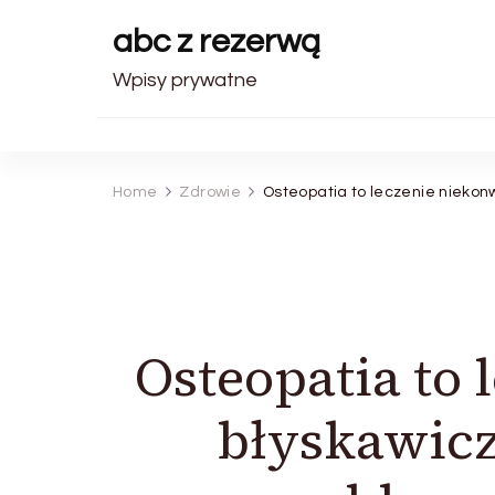
abc z rezerwą
Wpisy prywatne
Home
Zdrowie
Osteopatia to leczenie niekon
Osteopatia to
błyskawicz