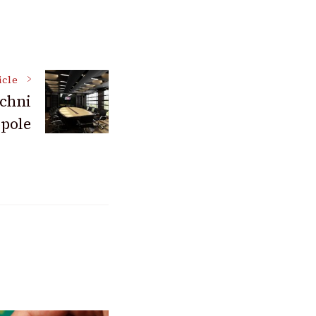
icle
chni
pole