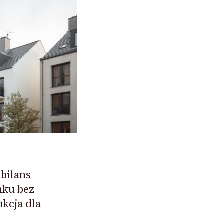
bilans
nku bez
kcja dla