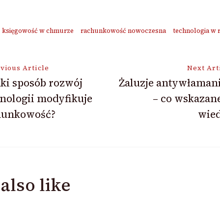
księgowość w chmurze
rachunkowość nowoczesna
technologia w
vious Article
Next Art
ki sposób rozwój
Żaluzje antywłaman
nologii modyfikuje
– co wskazane
ion
hunkowość?
wied
also like