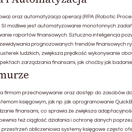
ynowa) oraz automatyzacja operacji (RPA (Robotic Proce
i SI możliwe jest automatyzowanie monotonnych zadań,
anie raportów finansowych. Sztuczna inteligencja po
 przewidywania prognozowanych trendów finansowych r
 usterek ludzkich, zwiększa prędkość wykonywanie obo
spektach zarządzania finansami, jak choćby jak badan
hmurze
ia firmom przechowywanie oraz dostęp do zasobów d
stemom księgowym, jak np. jak oprogramowanie QuickBo
zanie finansami, co sprawia że zwiększa adaptacyjnoś
apewnia też ciągłość działania i ochronę danych poprz
 przestrzeń obliczeniowa systemy księgowe często ofer