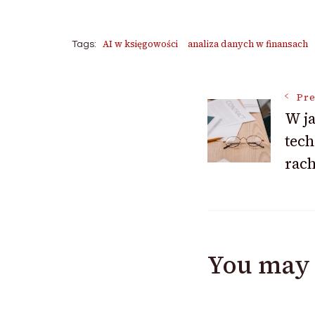
AI w księgowości
analiza danych w finansach
Tags:
Post
Pre
W ja
tech
Navigat
rac
You may 