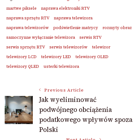
martwe piksele
naprawa elektroniki RTV
naprawa sprzętu RTV
naprawa telewizora
naprawa telewizorów
podświetlenie matrycy
rozmyty obraz
samoczynne wyłączanie telewizora
serwis RTV
serwis sprzętu RTV
serwis telewizorów
telewizor
telewizory LCD
telewizory LED
telewizory OLED
telewizory QLED
usterki telewizora
Post
Previous Article
Jak wyeliminować
podwójnego obciążenia
Navigation
podatkowego wpływów spoza
Polski
Next Article