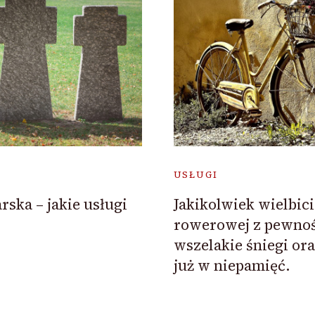
USŁUGI
Jakikolwiek wielbici
ska – jakie usługi
rowerowej z pewnośc
wszelakie śniegi or
już w niepamięć.