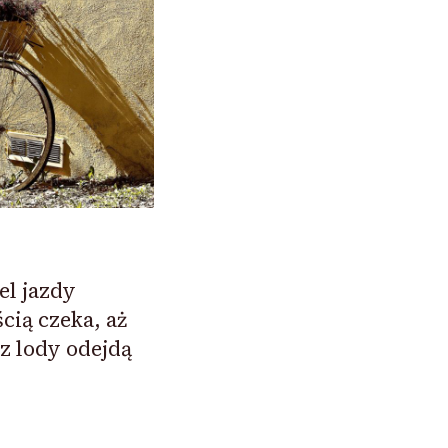
el jazdy
ią czeka, aż
az lody odejdą