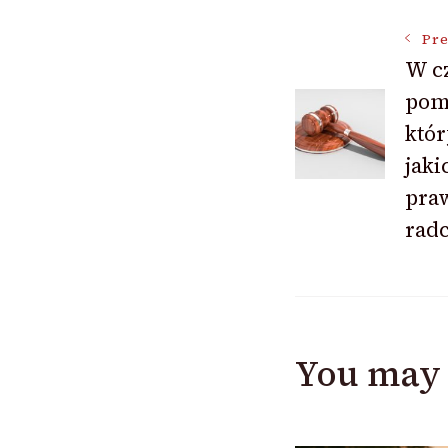
Post
Pre
W c
pom
Navigat
któr
jaki
pra
rad
You may 