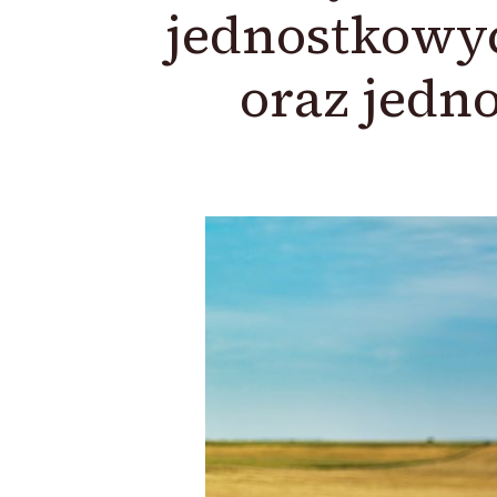
jednostkowyc
oraz jedn