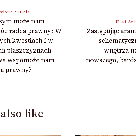
vious Article
zym może nam
Next Art
óc radca prawny? W
Zastępując aran
ion
ych kwestiach i w
schematycz
ch płaszczyznach
wnętrza n
wa wspomoże nam
nowszego, bardz
ca prawny?
also like