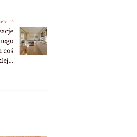
icle
żacje
nego
a coś
iej…