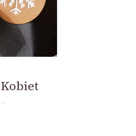
 Kobiet
e …