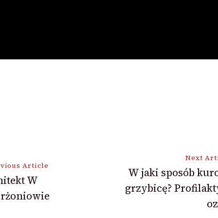
Next Art
vious Article
W jaki sposób kur
hitekt W
grzybicę? Profilakt
ion
erżoniowie
oz