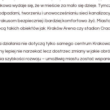
kowa wydaje się, że w mieście za mało się dzieje. Ty
odpadami, tworzeniu i unowocześnianiu sieci kanalizac
rakusom bezpieczniej i bardziej komfortowo żyć. Miasto
ą takich obiektów jak: Kraków Arena czy stadion Craco
ziałania nie dotyczą tylko samego centrum Krakowa, 
y lepiej nie narzekać lecz dostrzec zmiany w jakie ob
ia szybkości rozwoju – umożliwią miastu zostać wspania