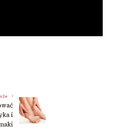
icle
ować
yka i
naki