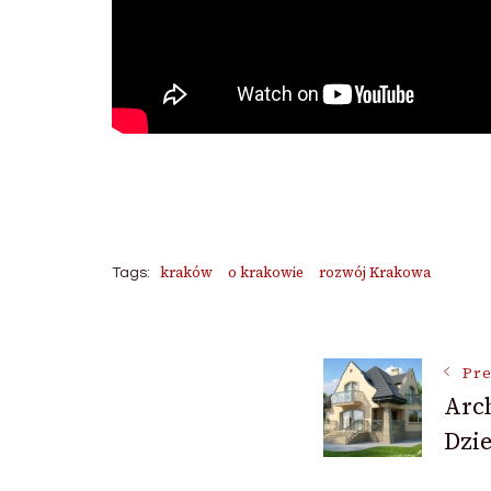
kraków
o krakowie
rozwój Krakowa
Tags:
Post
Pre
Arc
Navigat
Dzi