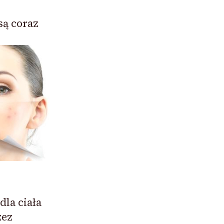
są coraz
dla ciała
zez